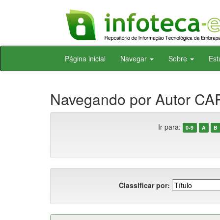
Skip
Página inicial
Navegar
Sobre
Est
navigation
Navegando por Autor CA
Ir para:
0-9
A
B
Classificar por: