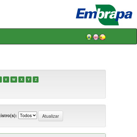
V
W
X
Y
Z
istro(s):