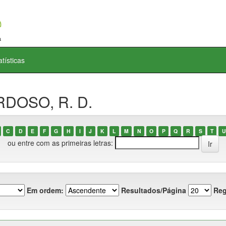
atísticas
RDOSO, R. D.
C
D
E
F
G
H
I
J
K
L
M
N
O
P
Q
R
S
T
U
ou entre com as primeiras letras:
Em ordem:
Resultados/Página
Reg