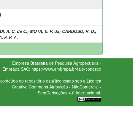
)
, A. C. de C.
;
MOTA, E. P. da
;
CARDOSO, R. D.
;
 P. P. A.
Empresa Brasileira de Pesquisa Agropecuária -
Embrapa
SAC:
https://www.embrapa.br/fale-conosco
conteúdo do repositório está licenciado sob a Licença
Creative Commons
Atribuição - NãoComercial -
SemDerivações 4.0 Internacional.