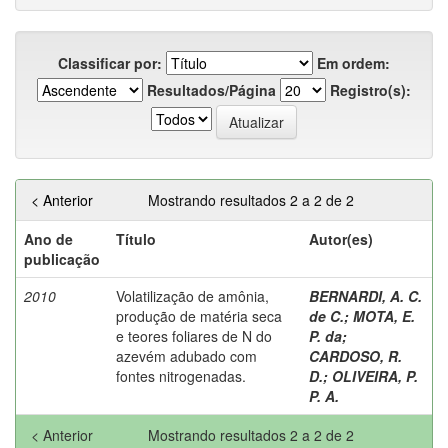
Classificar por:
Em ordem:
Resultados/Página
Registro(s):
< Anterior
Mostrando resultados 2 a 2 de 2
Ano de
Título
Autor(es)
publicação
2010
Volatilização de amônia,
BERNARDI, A. C.
produção de matéria seca
de C.
;
MOTA, E.
e teores foliares de N do
P. da
;
azevém adubado com
CARDOSO, R.
fontes nitrogenadas.
D.
;
OLIVEIRA, P.
P. A.
< Anterior
Mostrando resultados 2 a 2 de 2