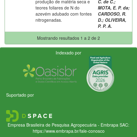
produção de matéria seca e
C. de C.
;
teores foliares de N do
MOTA, E. P. da
;
azevém adubado com fontes
CARDOSO, R.
nitrogenadas.
D.
;
OLIVEIRA,
P. P. A.
Mostrando resultados 1 a 2 de 2
Indexado por
Suportado por
Empresa Brasileira de Pesquisa Agropecuária - Embrapa
SAC:
https://www.embrapa.br/fale-conosco