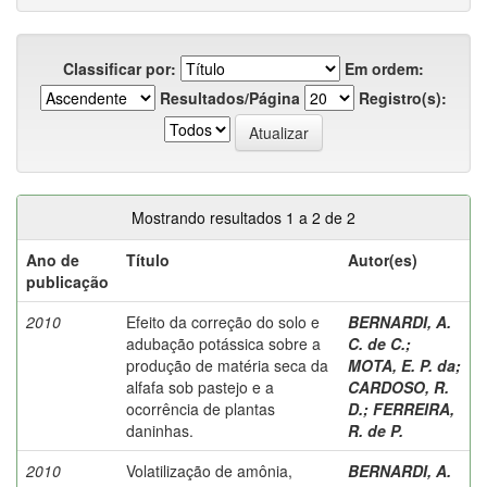
Classificar por:
Em ordem:
Resultados/Página
Registro(s):
Mostrando resultados 1 a 2 de 2
Ano de
Título
Autor(es)
publicação
2010
Efeito da correção do solo e
BERNARDI, A.
adubação potássica sobre a
C. de C.
;
produção de matéria seca da
MOTA, E. P. da
;
alfafa sob pastejo e a
CARDOSO, R.
ocorrência de plantas
D.
;
FERREIRA,
daninhas.
R. de P.
2010
Volatilização de amônia,
BERNARDI, A.