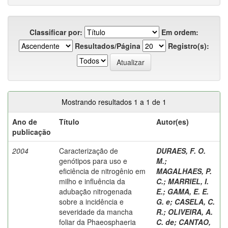
Classificar por:
Em ordem:
Resultados/Página
Registro(s):
Mostrando resultados 1 a 1 de 1
Ano de
Título
Autor(es)
publicação
2004
Caracterização de
DURAES, F. O.
genótipos para uso e
M.
;
eficiência de nitrogênio em
MAGALHAES, P.
milho e influência da
C.
;
MARRIEL, I.
adubação nitrogenada
E.
;
GAMA, E. E.
sobre a incidência e
G. e
;
CASELA, C.
severidade da mancha
R.
;
OLIVEIRA, A.
foliar da Phaeosphaeria
C. de
;
CANTAO,