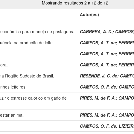
Mostrando resultados 2 a 12 de 12
Autor(es)
l e econômica para manejo de pastagens.
CABRERA, A. D.
;
CAMPOS, 
uência na produção de leite.
CAMPOS, A. T. de
;
FERREI
CAMPOS, A. T. de
;
FERREI
ora.
CAMPOS, A. T. de
;
PEREIRA
na Região Sudeste do Brasil.
RESENDE, J. C. de
;
CAMPOS
hos leiteiros.
CAMPOS, O. F. de
;
CAMPOS
zir o estresse calórico em gado de
PIRES, M. de F. A.
;
CAMPOS
estar animal.
PIRES, M. de F. A.
;
CAMPOS
CAMPOS, O. F. de
;
LIZIEIR