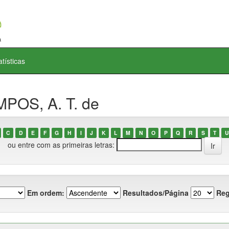
atísticas
POS, A. T. de
C
D
E
F
G
H
I
J
K
L
M
N
O
P
Q
R
S
T
U
ou entre com as primeiras letras:
Em ordem:
Resultados/Página
Reg