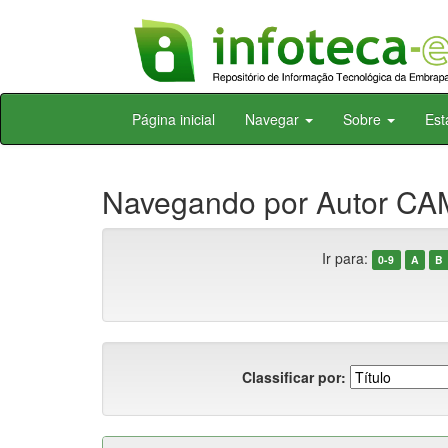
Skip
Página inicial
Navegar
Sobre
Est
navigation
Navegando por Autor CAM
Ir para:
0-9
A
B
Classificar por: