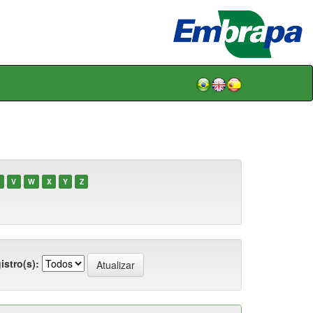
V
W
X
Y
Z
istro(s):