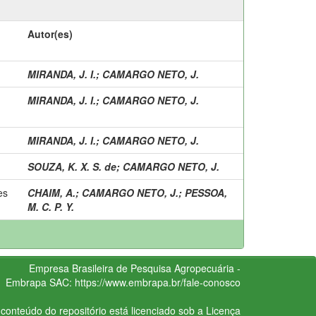
Autor(es)
MIRANDA, J. I.
;
CAMARGO NETO, J.
MIRANDA, J. I.
;
CAMARGO NETO, J.
MIRANDA, J. I.
;
CAMARGO NETO, J.
SOUZA, K. X. S. de
;
CAMARGO NETO, J.
es
CHAIM, A.
;
CAMARGO NETO, J.
;
PESSOA,
M. C. P. Y.
Empresa Brasileira de Pesquisa Agropecuária -
Embrapa
SAC:
https://www.embrapa.br/fale-conosco
conteúdo do repositório está licenciado sob a Licença