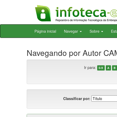
Skip
Página inicial
Navegar
Sobre
Est
navigation
Navegando por Autor C
Ir para:
0-9
A
B
Classificar por: