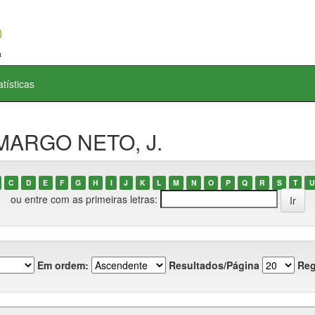
atísticas
AMARGO NETO, J.
C
D
E
F
G
H
I
J
K
L
M
N
O
P
Q
R
S
T
U
ou entre com as primeiras letras:
Em ordem:
Resultados/Página
Reg