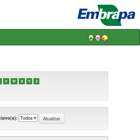
V
W
X
Y
Z
istro(s):