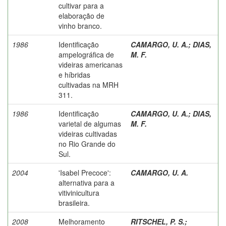
cultivar para a
elaboração de
vinho branco.
1986
Identificação
CAMARGO, U. A.
;
DIAS,
ampelográfica de
M. F.
videiras americanas
e híbridas
cultivadas na MRH
311.
1986
Identificação
CAMARGO, U. A.
;
DIAS,
varietal de algumas
M. F.
videiras cultivadas
no Rio Grande do
Sul.
2004
'Isabel Precoce':
CAMARGO, U. A.
alternativa para a
vitivinicultura
brasileira.
2008
Melhoramento
RITSCHEL, P. S.
;