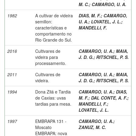
M. C.
;
CAMARGO, U. A.
1982
A cultivar de videira
DIAS, M. F.
;
CAMARGO,
semillon:
U. A.
;
LOVATEL, J. L.
;
características e
MANDELLI, F.
comportamento no
Rio Grande do Sul.
2016
Cultivares de
CAMARGO, U. A.
;
MAIA,
videira para
J. D. G.
;
RITSCHEL, P. S.
processamento.
2011
Cultivares de
CAMARGO, U. A.
;
MAIA,
videira.
J. D. G.
;
RITSCHEL, P. S.
1994
Dona Zilá e Tardia
CAMARGO, U. A.
;
DIAS,
de Caxias: uvas
M. F.
;
DAL CONTE, A. F.
;
tardias para mesa.
MANDELLI, F.
;
LOVATEL, J. L.
1997
EMBRAPA 131 -
CAMARGO, U. A.
;
Moscato
ZANUZ, M. C.
EMBRAPA: nova