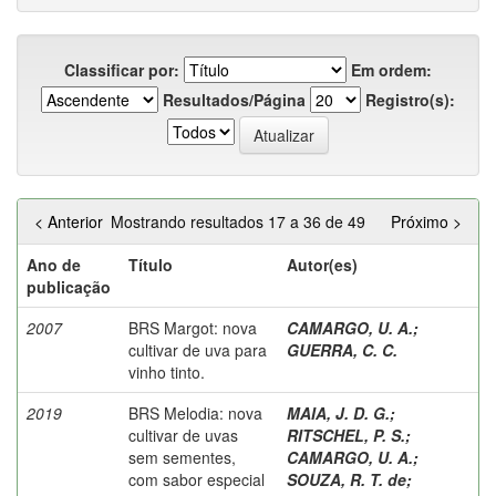
Classificar por:
Em ordem:
Resultados/Página
Registro(s):
< Anterior
Mostrando resultados 17 a 36 de 49
Próximo >
Ano de
Título
Autor(es)
publicação
2007
BRS Margot: nova
CAMARGO, U. A.
;
cultivar de uva para
GUERRA, C. C.
vinho tinto.
2019
BRS Melodia: nova
MAIA, J. D. G.
;
cultivar de uvas
RITSCHEL, P. S.
;
sem sementes,
CAMARGO, U. A.
;
com sabor especial
SOUZA, R. T. de
;