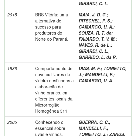
GIRARDI, C. L.
2015
BRS Vitória: uma
MAIA, J. D. G.
;
alternativa de
RITSCHEL, P. S.
;
sucesso para
CAMARGO, U. A.
;
produtores do
SOUZA, R. T. de
;
Norte do Paraná.
FAJARDO, T. V. M.
;
NAVES, R. de L.
;
GIRARDI, C. L.
;
GARRIDO, L. da R.
1986
Comportamento de
DIAS, M. F.
;
TONIETTO,
nove cultivares de
J.
;
MANDELLI, F.
;
videira destinadas a
CAMARGO, U. A.
elaboração de
vinho branco, em
diferentes locais da
Microrregião
Homogênea 311.
2005
Conhecendo o
GUERRA, C. C.
;
essencial sobre
MANDELLI, F.
;
uvas e vinhos.
TONIETTO, J.
;
ZANUS,