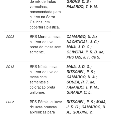
de mix de frutas
GROHS, D. S.
;
vermelhas,
FAJARDO, T. V. M.
recomendada para
cultivo na Serra
Gaúcha, em
cobertura plástica.
2003
BRS Morena: nova
CAMARGO, U. A.
;
cultivar de uva
NACHTIGAL, J. C.
;
preta de mesa sem
MAIA, J. D. G.
;
semente.
OLIVEIRA, P. R. D. de
;
PROTAS, J. F. da S.
2013
BRS Núbia: nova
MAIA, J. D. G.
;
cultivar de uva de
RITSCHEL, P. S.
;
mesa com
CAMARGO, U. A.
;
sementes e
SOUZA, R. T. de
;
coloração preta
FAJARDO, T. V. M.
;
uniforme.
GIRARDI, C. L.
2025
BRS Pérola: cultivar
RITSCHEL, P. S.
;
MAIA,
de uvas brancas
J. D. G.
;
CAMARGO, U.
apirênicas para
A.
;
QUECINI, V.
;