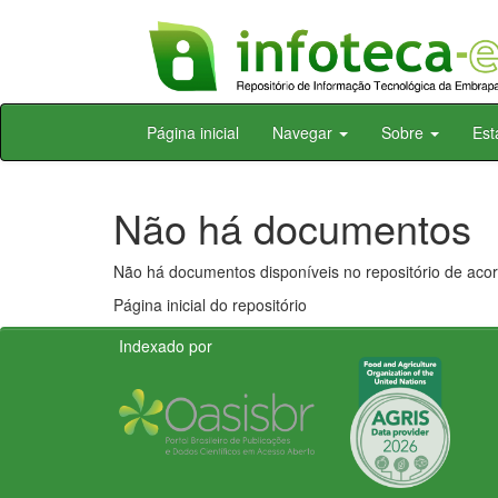
Skip
Página inicial
Navegar
Sobre
Est
navigation
Não há documentos
Não há documentos disponíveis no repositório de acor
Página inicial do repositório
Indexado por