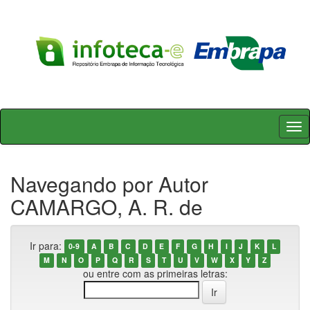
Skip
navigation
Navegando por Autor
CAMARGO, A. R. de
Ir para:
0-9
A
B
C
D
E
F
G
H
I
J
K
L
M
N
O
P
Q
R
S
T
U
V
W
X
Y
Z
ou entre com as primeiras letras: