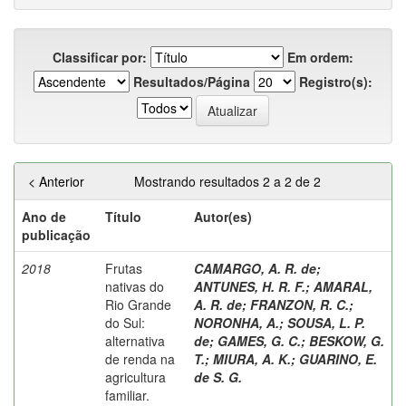
Classificar por:
Em ordem:
Resultados/Página
Registro(s):
< Anterior
Mostrando resultados 2 a 2 de 2
Ano de
Título
Autor(es)
publicação
2018
Frutas
CAMARGO, A. R. de
;
nativas do
ANTUNES, H. R. F.
;
AMARAL,
Rio Grande
A. R. de
;
FRANZON, R. C.
;
do Sul:
NORONHA, A.
;
SOUSA, L. P.
alternativa
de
;
GAMES, G. C.
;
BESKOW, G.
de renda na
T.
;
MIURA, A. K.
;
GUARINO, E.
agricultura
de S. G.
familiar.