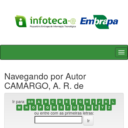
Skip
navigation
Navegando por Autor
CAMARGO, A. R. de
Ir para:
0-9
A
B
C
D
E
F
G
H
I
J
K
L
M
N
O
P
Q
R
S
T
U
V
W
X
Y
Z
ou entre com as primeiras letras: