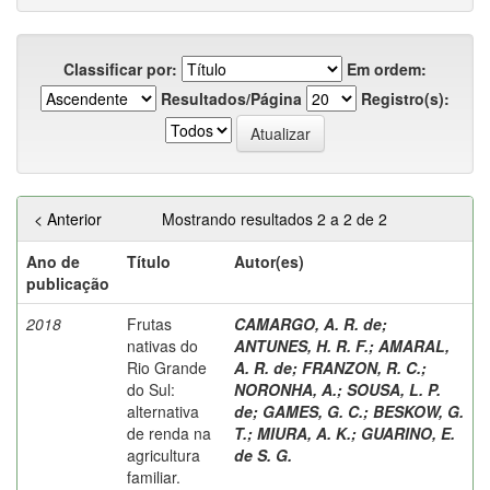
Classificar por:
Em ordem:
Resultados/Página
Registro(s):
< Anterior
Mostrando resultados 2 a 2 de 2
Ano de
Título
Autor(es)
publicação
2018
Frutas
CAMARGO, A. R. de
;
nativas do
ANTUNES, H. R. F.
;
AMARAL,
Rio Grande
A. R. de
;
FRANZON, R. C.
;
do Sul:
NORONHA, A.
;
SOUSA, L. P.
alternativa
de
;
GAMES, G. C.
;
BESKOW, G.
de renda na
T.
;
MIURA, A. K.
;
GUARINO, E.
agricultura
de S. G.
familiar.