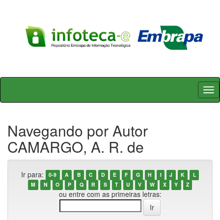
Skip
navigation
Navegando por Autor
CAMARGO, A. R. de
Ir para:
0-9
A
B
C
D
E
F
G
H
I
J
K
L
M
N
O
P
Q
R
S
T
U
V
W
X
Y
Z
ou entre com as primeiras letras: