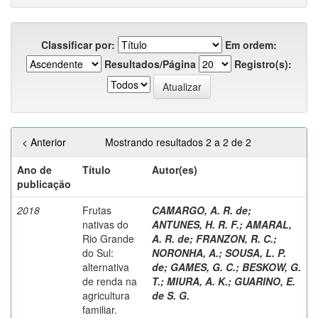
Classificar por:
Em ordem:
Resultados/Página
Registro(s):
< Anterior
Mostrando resultados 2 a 2 de 2
Ano de
Título
Autor(es)
publicação
2018
Frutas
CAMARGO, A. R. de
;
nativas do
ANTUNES, H. R. F.
;
AMARAL,
Rio Grande
A. R. de
;
FRANZON, R. C.
;
do Sul:
NORONHA, A.
;
SOUSA, L. P.
alternativa
de
;
GAMES, G. C.
;
BESKOW, G.
de renda na
T.
;
MIURA, A. K.
;
GUARINO, E.
agricultura
de S. G.
familiar.