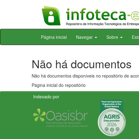
Skip
Página inicial
Navegar
Sobre
Est
navigation
Não há documentos
Não há documentos disponíveis no repositório de acor
Página inicial do repositório
Indexado por