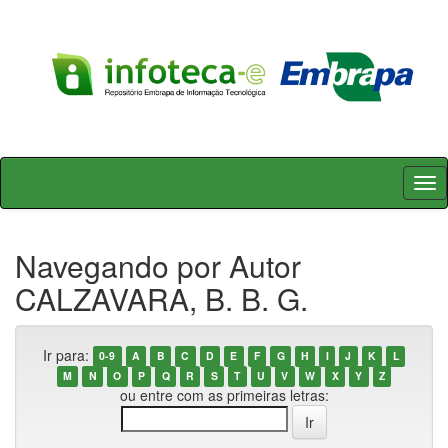
Skip
navigation
Navegando por Autor
CALZAVARA, B. B. G.
Ir para:
0-9
A
B
C
D
E
F
G
H
I
J
K
L
M
N
O
P
Q
R
S
T
U
V
W
X
Y
Z
ou entre com as primeiras letras: