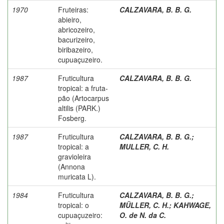
1970
Fruteiras:
CALZAVARA, B. B. G.
abieiro,
abricozeiro,
bacurizeiro,
biribazeiro,
cupuaçuzeiro.
1987
Fruticultura
CALZAVARA, B. B. G.
tropical: a fruta-
pão (Artocarpus
altilis (PARK.)
Fosberg.
1987
Fruticultura
CALZAVARA, B. B. G.
;
tropical: a
MULLER, C. H.
gravioleira
(Annona
muricata L).
1984
Fruticultura
CALZAVARA, B. B. G.
;
tropical: o
MÜLLER, C. H.
;
KAHWAGE,
cupuaçuzeiro:
O. de N. da C.