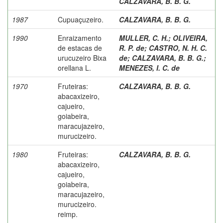
CALZAVARA, B. B. G.
1987
Cupuaçuzeiro.
CALZAVARA, B. B. G.
1990
Enraizamento
MULLER, C. H.
;
OLIVEIRA,
de estacas de
R. P. de
;
CASTRO, N. H. C.
urucuzeiro Bixa
de
;
CALZAVARA, B. B. G.
;
orellana L.
MENEZES, I. C. de
1970
Fruteiras:
CALZAVARA, B. B. G.
abacaxizeiro,
cajueiro,
goiabeira,
maracujazeiro,
murucizeiro.
1980
Fruteiras:
CALZAVARA, B. B. G.
abacaxizeiro,
cajueiro,
goiabeira,
maracujazeiro,
murucizeiro.
reimp.