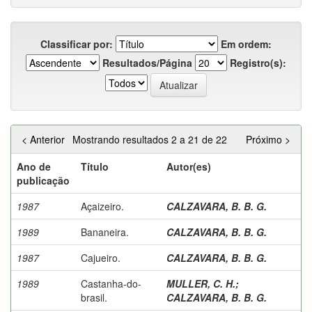
Classificar por:
Em ordem:
Resultados/Página
Registro(s):
< Anterior
Mostrando resultados 2 a 21 de 22
Próximo >
Ano de
Título
Autor(es)
publicação
1987
Açaizeiro.
CALZAVARA, B. B. G.
1989
Bananeira.
CALZAVARA, B. B. G.
1987
Cajueiro.
CALZAVARA, B. B. G.
1989
Castanha-do-
MULLER, C. H.
;
brasil.
CALZAVARA, B. B. G.