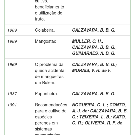
cultivo,
beneficiamento
e utilização do
fruto.
1989
Goiabeira.
CALZAVARA, B. B. G.
1989
Mangostão.
MULLER, C. H.
;
CALZAVARA, B. B. G.
;
GUIMARÃES, A. D. G.
1969
O problema da
CALZAVARA, B. B. G.
;
queda acidental
MORAIS, V. H. de F.
de mangueiras
em Belém.
1987
Pupunheira.
CALZAVARA, B. B. G.
1991
Recomendações
NOGUEIRA, O. L.
;
CONTO,
para o cultivo de
A. J. de
;
CALZAVARA, B. B.
espécies
G.
;
TEIXEIRA, L. B.
;
KATO,
perenes em
O. R.
;
OLIVEIRA, R. F. de
sistemas
consorciados.