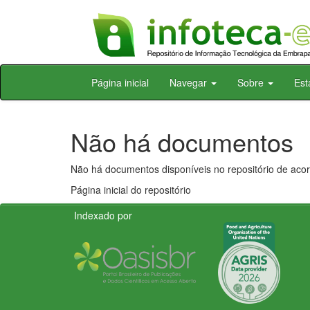
Skip
Página inicial
Navegar
Sobre
Est
navigation
Não há documentos
Não há documentos disponíveis no repositório de acor
Página inicial do repositório
Indexado por