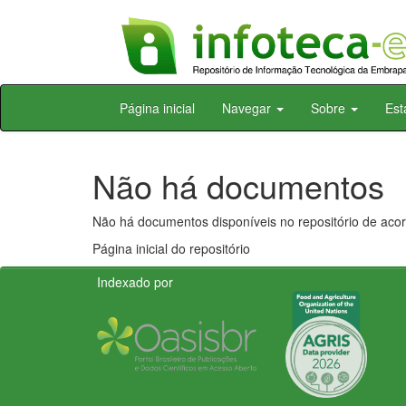
Skip
Página inicial
Navegar
Sobre
Est
navigation
Não há documentos
Não há documentos disponíveis no repositório de acor
Página inicial do repositório
Indexado por