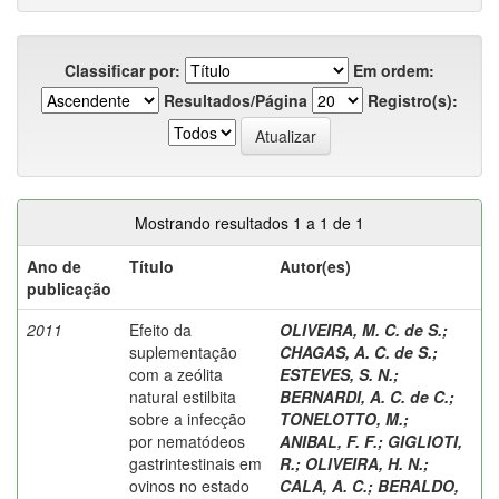
Classificar por:
Em ordem:
Resultados/Página
Registro(s):
Mostrando resultados 1 a 1 de 1
Ano de
Título
Autor(es)
publicação
2011
Efeito da
OLIVEIRA, M. C. de S.
;
suplementação
CHAGAS, A. C. de S.
;
com a zeólita
ESTEVES, S. N.
;
natural estilbita
BERNARDI, A. C. de C.
;
sobre a infecção
TONELOTTO, M.
;
por nematódeos
ANIBAL, F. F.
;
GIGLIOTI,
gastrintestinais em
R.
;
OLIVEIRA, H. N.
;
ovinos no estado
CALA, A. C.
;
BERALDO,