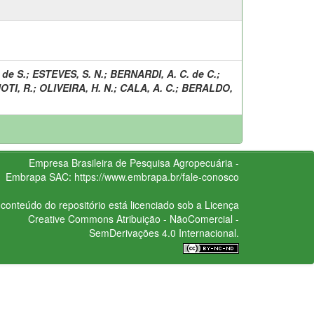
 de S.
;
ESTEVES, S. N.
;
BERNARDI, A. C. de C.
;
OTI, R.
;
OLIVEIRA, H. N.
;
CALA, A. C.
;
BERALDO,
Empresa Brasileira de Pesquisa Agropecuária -
Embrapa
SAC:
https://www.embrapa.br/fale-conosco
conteúdo do repositório está licenciado sob a Licença
Creative Commons
Atribuição - NãoComercial -
SemDerivações 4.0 Internacional.