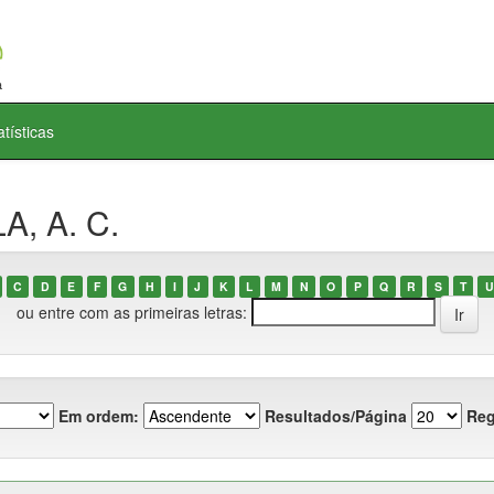
atísticas
A, A. C.
C
D
E
F
G
H
I
J
K
L
M
N
O
P
Q
R
S
T
U
ou entre com as primeiras letras:
Em ordem:
Resultados/Página
Reg