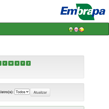
V
W
X
Y
Z
istro(s):