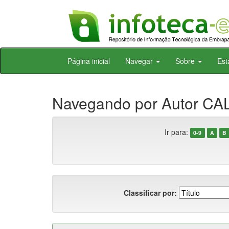
Skip
Página inicial
Navegar
Sobre
Est
navigation
Navegando por Autor CAL
Ir para:
0-9
A
B
Classificar por: