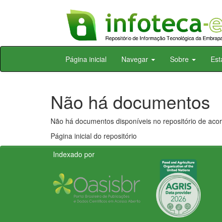
Skip
Página inicial
Navegar
Sobre
Est
navigation
Não há documentos
Não há documentos disponíveis no repositório de acor
Página inicial do repositório
Indexado por