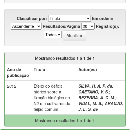
Classificar por:
Em ordem:
Resultados/Página
Registro(s):
Mostrando resultados 1 a 1 de 1
Ano de
Título
Autor(es)
publicação
2012
Efeito do déficit
SILVA, H. A. P. da
;
hídrico sobre a
CAETANO, V. S.
;
fixação biológica de
BEZERRA, A. C. M.
;
N2 em cultivares de
VIDAL, M. S.
;
ARAUJO,
feijão comum.
J. L. S. de
Mostrando resultados 1 a 1 de 1