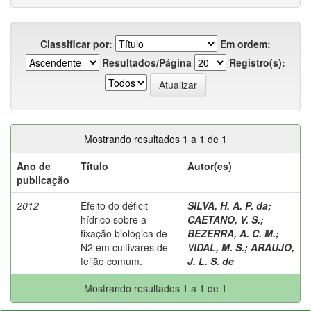
Classificar por:
Em ordem:
Resultados/Página
Registro(s):
Mostrando resultados 1 a 1 de 1
Ano de
Título
Autor(es)
publicação
2012
Efeito do déficit
SILVA, H. A. P. da
;
hídrico sobre a
CAETANO, V. S.
;
fixação biológica de
BEZERRA, A. C. M.
;
N2 em cultivares de
VIDAL, M. S.
;
ARAUJO,
feijão comum.
J. L. S. de
Mostrando resultados 1 a 1 de 1