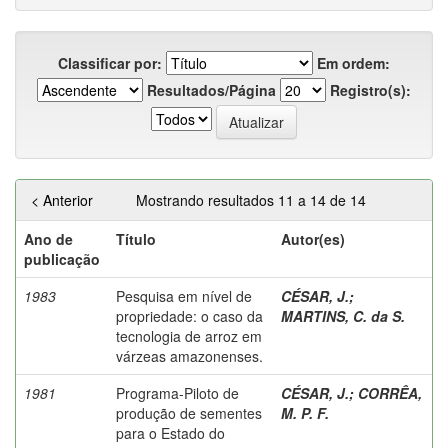
Classificar por:
Em ordem:
Resultados/Página
Registro(s):
< Anterior
Mostrando resultados 11 a 14 de 14
Ano de
Título
Autor(es)
publicação
1983
Pesquisa em nível de
CÉSAR, J.
;
propriedade: o caso da
MARTINS, C. da S.
tecnologia de arroz em
várzeas amazonenses.
1981
Programa-Piloto de
CÉSAR, J.
;
CORRÊA,
produção de sementes
M. P. F.
para o Estado do