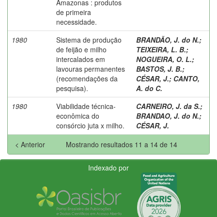
Amazonas : produtos
de primeira
necessidade.
1980
Sistema de produção
BRANDÃO, J. do N.
;
de feijão e milho
TEIXEIRA, L. B.
;
intercalados em
NOGUEIRA, O. L.
;
lavouras permanentes
BASTOS, J. B.
;
(recomendações da
CÉSAR, J.
;
CANTO,
pesquisa).
A. do C.
1980
Viabilidade técnica-
CARNEIRO, J. da S.
;
econômica do
BRANDAO, J. do N.
;
consórcio juta x milho.
CÉSAR, J.
< Anterior
Mostrando resultados 11 a 14 de 14
Indexado por