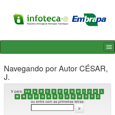
Skip
navigation
Navegando por Autor CÉSAR,
J.
Ir para:
0-9
A
B
C
D
E
F
G
H
I
J
K
L
M
N
O
P
Q
R
S
T
U
V
W
X
Y
Z
ou entre com as primeiras letras: