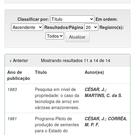
Classificar por:
Em ordem:
Resultados/Página
Registro(s):
< Anterior
Mostrando resultados 11 a 14 de 14
Ano de
Título
Autor(es)
publicação
1983
Pesquisa em nível de
CÉSAR, J.
;
propriedade: o caso da
MARTINS, C. da S.
tecnologia de arroz em
várzeas amazonenses.
1981
Programa-Piloto de
CÉSAR, J.
;
CORRÊA,
produção de sementes
M. P. F.
para o Estado do