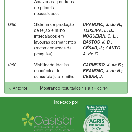
Amazonas : produtos
de primeira
necessidade.
1980
Sistema de produção
BRANDÃO, J. do N.
;
de feijão e milho
TEIXEIRA, L. B.
;
intercalados em
NOGUEIRA, O. L.
;
lavouras permanentes
BASTOS, J. B.
;
(recomendações da
CÉSAR, J.
;
CANTO,
pesquisa).
A. do C.
1980
Viabilidade técnica-
CARNEIRO, J. da S.
;
econômica do
BRANDAO, J. do N.
;
consórcio juta x milho.
CÉSAR, J.
< Anterior
Mostrando resultados 11 a 14 de 14
Indexado por