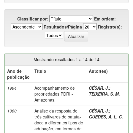
Classificar por:
Em ordem:
Resultados/Página
Registro(s):
Mostrando resultados 1 a 14 de 14
Ano de
Título
Autor(es)
publicação
1984
Acompanhamento de
CÉSAR, J.
;
propriedades PDRI -
TEIXEIRA, S. M.
Amazonas.
1980
Análise da resposta de
CÉSAR, J.
;
três cultivares de batata-
GUEDES, A. L. C.
doce a diferentes tipos de
adubação, em termos de