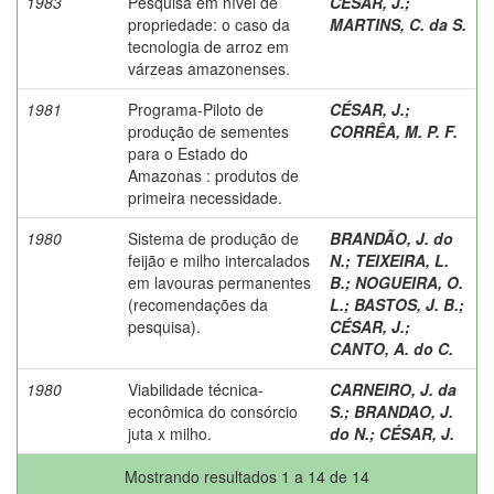
1983
Pesquisa em nível de
CÉSAR, J.
;
propriedade: o caso da
MARTINS, C. da S.
tecnologia de arroz em
várzeas amazonenses.
1981
Programa-Piloto de
CÉSAR, J.
;
produção de sementes
CORRÊA, M. P. F.
para o Estado do
Amazonas : produtos de
primeira necessidade.
1980
Sistema de produção de
BRANDÃO, J. do
feijão e milho intercalados
N.
;
TEIXEIRA, L.
em lavouras permanentes
B.
;
NOGUEIRA, O.
(recomendações da
L.
;
BASTOS, J. B.
;
pesquisa).
CÉSAR, J.
;
CANTO, A. do C.
1980
Viabilidade técnica-
CARNEIRO, J. da
econômica do consórcio
S.
;
BRANDAO, J.
juta x milho.
do N.
;
CÉSAR, J.
Mostrando resultados 1 a 14 de 14