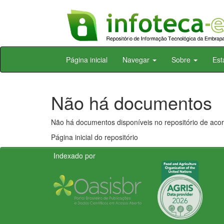
Skip
Página inicial
Navegar
Sobre
Est
navigation
Não há documentos
Não há documentos disponíveis no repositório de acor
Página inicial do repositório
Indexado por