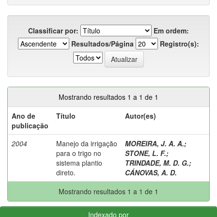
Classificar por:
Em ordem:
Resultados/Página
Registro(s):
Mostrando resultados 1 a 1 de 1
Ano de
Título
Autor(es)
publicação
2004
Manejo da irrigação
MOREIRA, J. A. A.
;
para o trigo no
STONE, L. F.
;
sistema plantio
TRINDADE, M. D. G.
;
direto.
CÁNOVAS, A. D.
Mostrando resultados 1 a 1 de 1
Indexado por