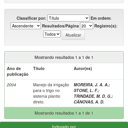
Classificar por:
Em ordem:
Resultados/Página
Registro(s):
Mostrando resultados 1 a 1 de 1
Ano de
Título
Autor(es)
publicação
2004
Manejo da irrigação
MOREIRA, J. A. A.
;
para o trigo no
STONE, L. F.
;
sistema plantio
TRINDADE, M. D. G.
;
direto.
CÁNOVAS, A. D.
Mostrando resultados 1 a 1 de 1
Indexado por