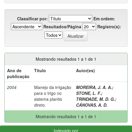
Classificar por:
Em ordem:
Resultados/Página
Registro(s):
Mostrando resultados 1 a 1 de 1
Ano de
Título
Autor(es)
publicação
2004
Manejo da irrigação
MOREIRA, J. A. A.
;
para o trigo no
STONE, L. F.
;
sistema plantio
TRINDADE, M. D. G.
;
direto.
CÁNOVAS, A. D.
Mostrando resultados 1 a 1 de 1
Indexado por