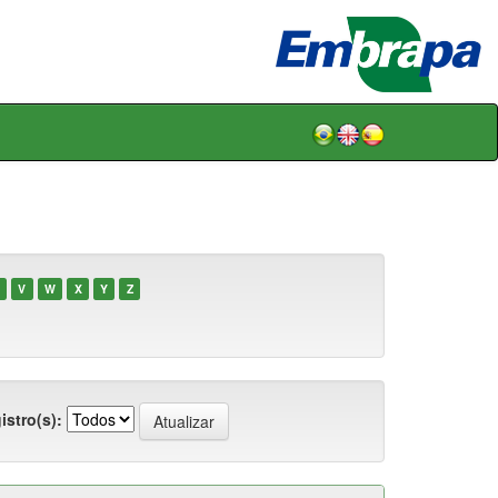
V
W
X
Y
Z
istro(s):