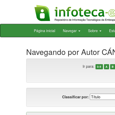
Skip
Página inicial
Navegar
Sobre
Est
navigation
Navegando por Autor CÁ
Ir para:
0-9
A
B
Classificar por: