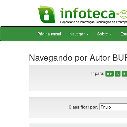
Skip
Página inicial
Navegar
Sobre
Est
navigation
Navegando por Autor BU
Ir para:
0-9
A
B
Classificar por: