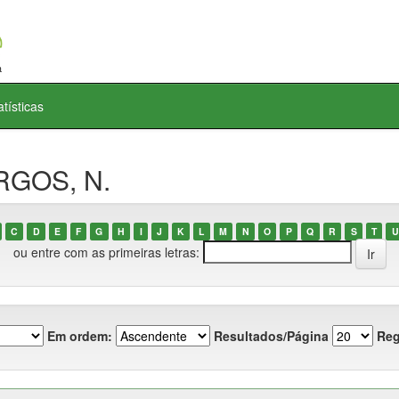
atísticas
RGOS, N.
C
D
E
F
G
H
I
J
K
L
M
N
O
P
Q
R
S
T
U
ou entre com as primeiras letras:
Em ordem:
Resultados/Página
Reg