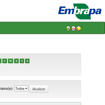
V
W
X
Y
Z
istro(s):