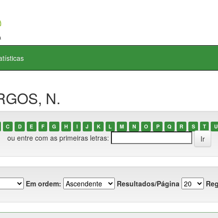
atísticas
RGOS, N.
C
D
E
F
G
H
I
J
K
L
M
N
O
P
Q
R
S
T
U
ou entre com as primeiras letras:
Em ordem:
Resultados/Página
Reg