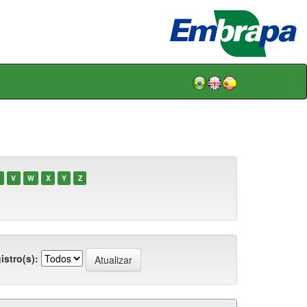
V
W
X
Y
Z
istro(s):