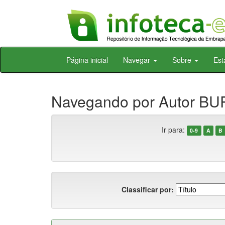
Skip
Página inicial
Navegar
Sobre
Est
navigation
Navegando por Autor BU
Ir para:
0-9
A
B
Classificar por: