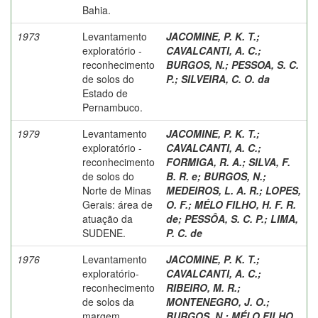
Bahia.
1973
Levantamento
JACOMINE, P. K. T.
;
exploratório -
CAVALCANTI, A. C.
;
reconhecimento
BURGOS, N.
;
PESSOA, S. C.
de solos do
P.
;
SILVEIRA, C. O. da
Estado de
Pernambuco.
1979
Levantamento
JACOMINE, P. K. T.
;
exploratório -
CAVALCANTI, A. C.
;
reconhecimento
FORMIGA, R. A.
;
SILVA, F.
de solos do
B. R. e
;
BURGOS, N.
;
Norte de Minas
MEDEIROS, L. A. R.
;
LOPES,
Gerais: área de
O. F.
;
MÉLO FILHO, H. F. R.
atuação da
de
;
PESSÔA, S. C. P.
;
LIMA,
SUDENE.
P. C. de
1976
Levantamento
JACOMINE, P. K. T.
;
exploratório-
CAVALCANTI, A. C.
;
reconhecimento
RIBEIRO, M. R.
;
de solos da
MONTENEGRO, J. O.
;
margem
BURGOS, N.
;
MÉLO FILHO,