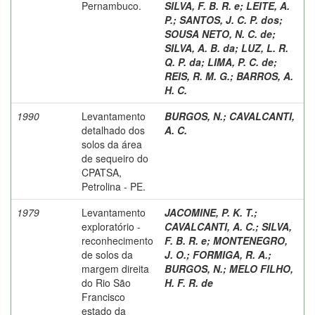
Pernambuco.
SILVA, F. B. R. e
;
LEITE, A.
P.
;
SANTOS, J. C. P. dos
;
SOUSA NETO, N. C. de
;
SILVA, A. B. da
;
LUZ, L. R.
Q. P. da
;
LIMA, P. C. de
;
REIS, R. M. G.
;
BARROS, A.
H. C.
1990
Levantamento
BURGOS, N.
;
CAVALCANTI,
detalhado dos
A. C.
solos da área
de sequeiro do
CPATSA,
Petrolina - PE.
1979
Levantamento
JACOMINE, P. K. T.
;
exploratório -
CAVALCANTI, A. C.
;
SILVA,
reconhecimento
F. B. R. e
;
MONTENEGRO,
de solos da
J. O.
;
FORMIGA, R. A.
;
margem direita
BURGOS, N.
;
MELO FILHO,
do Rio São
H. F. R. de
Francisco
estado da