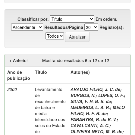
Classificar por:
Em ordem:
Resultados/Página
Registro(s):
< Anterior
Mostrando resultados 6 a 12 de 12
Ano de
Título
Autor(es)
publicação
2000
Levantamento
ARAUJO FILHO, J. C. de
;
de
BURGOS, N.
;
LOPES, O. F.
;
reconhecimento
SILVA, F. H. B. B. da
;
de baixa e
MEDEIROS, L. A. R.
;
MELO
média
FILHO, H. F. R. de
;
intensidade dos
PARAHYBA, R. da B. V.
;
solos do Estado
CAVALCANTI, A. C.
;
de
OLIVEIRA NETO, M. B. de
;