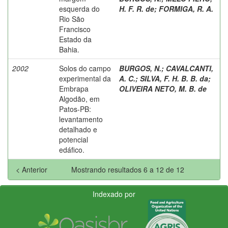
esquerda do
H. F. R. de
;
FORMIGA, R. A.
Rio São
Francisco
Estado da
Bahia.
2002
Solos do campo
BURGOS, N.
;
CAVALCANTI,
experimental da
A. C.
;
SILVA, F. H. B. B. da
;
Embrapa
OLIVEIRA NETO, M. B. de
Algodão, em
Patos-PB:
levantamento
detalhado e
potencial
edáfico.
< Anterior
Mostrando resultados 6 a 12 de 12
Indexado por