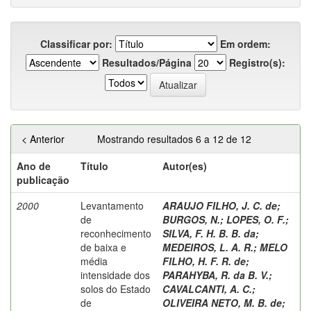
Classificar por:
Em ordem:
Resultados/Página
Registro(s):
< Anterior
Mostrando resultados 6 a 12 de 12
Ano de
Título
Autor(es)
publicação
2000
Levantamento
ARAUJO FILHO, J. C. de
;
de
BURGOS, N.
;
LOPES, O. F.
;
reconhecimento
SILVA, F. H. B. B. da
;
de baixa e
MEDEIROS, L. A. R.
;
MELO
média
FILHO, H. F. R. de
;
intensidade dos
PARAHYBA, R. da B. V.
;
solos do Estado
CAVALCANTI, A. C.
;
de
OLIVEIRA NETO, M. B. de
;