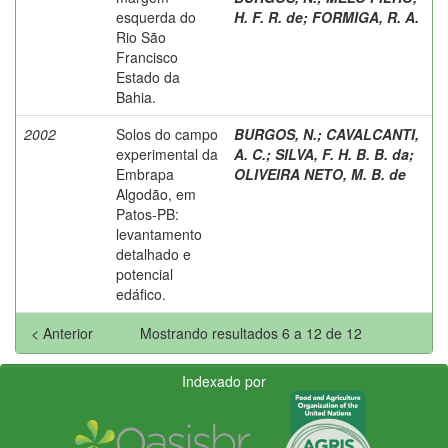
esquerda do
H. F. R. de
;
FORMIGA, R. A.
Rio São
Francisco
Estado da
Bahia.
2002
Solos do campo
BURGOS, N.
;
CAVALCANTI,
experimental da
A. C.
;
SILVA, F. H. B. B. da
;
Embrapa
OLIVEIRA NETO, M. B. de
Algodão, em
Patos-PB:
levantamento
detalhado e
potencial
edáfico.
< Anterior
Mostrando resultados 6 a 12 de 12
Indexado por