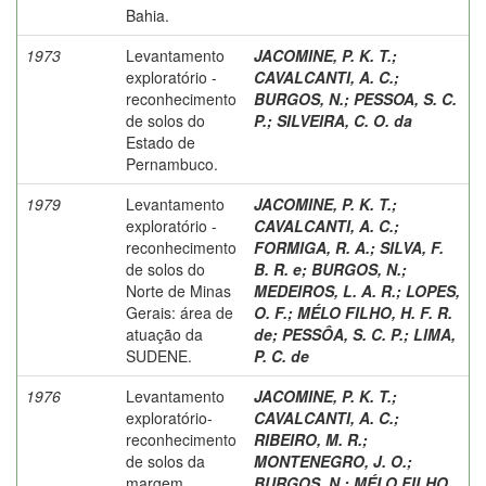
Bahia.
1973
Levantamento
JACOMINE, P. K. T.
;
exploratório -
CAVALCANTI, A. C.
;
reconhecimento
BURGOS, N.
;
PESSOA, S. C.
de solos do
P.
;
SILVEIRA, C. O. da
Estado de
Pernambuco.
1979
Levantamento
JACOMINE, P. K. T.
;
exploratório -
CAVALCANTI, A. C.
;
reconhecimento
FORMIGA, R. A.
;
SILVA, F.
de solos do
B. R. e
;
BURGOS, N.
;
Norte de Minas
MEDEIROS, L. A. R.
;
LOPES,
Gerais: área de
O. F.
;
MÉLO FILHO, H. F. R.
atuação da
de
;
PESSÔA, S. C. P.
;
LIMA,
SUDENE.
P. C. de
1976
Levantamento
JACOMINE, P. K. T.
;
exploratório-
CAVALCANTI, A. C.
;
reconhecimento
RIBEIRO, M. R.
;
de solos da
MONTENEGRO, J. O.
;
margem
BURGOS, N.
;
MÉLO FILHO,