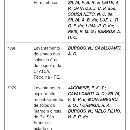
Pernambuco.
SILVA, F. B. R. e
;
LEITE, A.
P.
;
SANTOS, J. C. P. dos
;
SOUSA NETO, N. C. de
;
SILVA, A. B. da
;
LUZ, L. R.
Q. P. da
;
LIMA, P. C. de
;
REIS, R. M. G.
;
BARROS, A.
H. C.
1990
Levantamento
BURGOS, N.
;
CAVALCANTI,
detalhado dos
A. C.
solos da área
de sequeiro do
CPATSA,
Petrolina - PE.
1979
Levantamento
JACOMINE, P. K. T.
;
exploratório -
CAVALCANTI, A. C.
;
SILVA,
reconhecimento
F. B. R. e
;
MONTENEGRO,
de solos da
J. O.
;
FORMIGA, R. A.
;
margem direita
BURGOS, N.
;
MELO FILHO,
do Rio São
H. F. R. de
Francisco
estado da