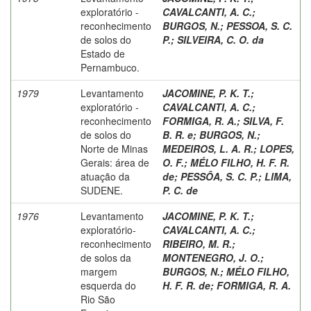
exploratório -
CAVALCANTI, A. C.
;
reconhecimento
BURGOS, N.
;
PESSOA, S. C.
de solos do
P.
;
SILVEIRA, C. O. da
Estado de
Pernambuco.
1979
Levantamento
JACOMINE, P. K. T.
;
exploratório -
CAVALCANTI, A. C.
;
reconhecimento
FORMIGA, R. A.
;
SILVA, F.
de solos do
B. R. e
;
BURGOS, N.
;
Norte de Minas
MEDEIROS, L. A. R.
;
LOPES,
Gerais: área de
O. F.
;
MÉLO FILHO, H. F. R.
atuação da
de
;
PESSÔA, S. C. P.
;
LIMA,
SUDENE.
P. C. de
1976
Levantamento
JACOMINE, P. K. T.
;
exploratório-
CAVALCANTI, A. C.
;
reconhecimento
RIBEIRO, M. R.
;
de solos da
MONTENEGRO, J. O.
;
margem
BURGOS, N.
;
MÉLO FILHO,
esquerda do
H. F. R. de
;
FORMIGA, R. A.
Rio São