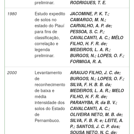
preliminar.
RODRIGUES, T. E.
1980
Estudo expedito
JACOMINE, P. K. T.
;
de solos no
CAMARGO, M. N.
;
estado do Piauí
CARVALHO, A. P. de
;
para fins de
PESSOA, S. C. P.
;
classificação,
CAVALCANTI, A. C.
;
MÉLO
correlação e
FILHO, H. F. R. de
;
legenda
MEDEIROS, L. A. R.
;
preliminar.
BURGOS, N.
;
LOPES, O. F.
;
FORMIGA, R. A.
2000
Levantamento
ARAUJO FILHO, J. C. de
;
de
BURGOS, N.
;
LOPES, O. F.
;
reconhecimento
SILVA, F. H. B. B. da
;
de baixa e
MEDEIROS, L. A. R.
;
MELO
média
FILHO, H. F. R. de
;
intensidade dos
PARAHYBA, R. da B. V.
;
solos do Estado
CAVALCANTI, A. C.
;
de
OLIVEIRA NETO, M. B. de
;
Pernambuco.
SILVA, F. B. R. e
;
LEITE, A.
P.
;
SANTOS, J. C. P. dos
;
SOUSA NETO, N. C. de
;