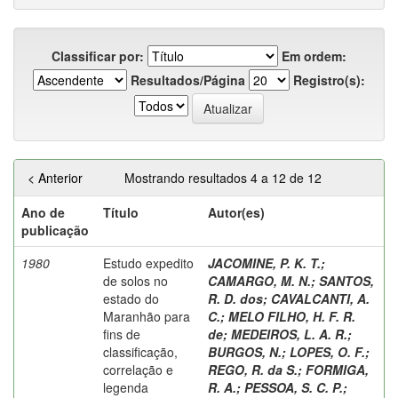
Classificar por:
Em ordem:
Resultados/Página
Registro(s):
< Anterior
Mostrando resultados 4 a 12 de 12
Ano de
Título
Autor(es)
publicação
1980
Estudo expedito
JACOMINE, P. K. T.
;
de solos no
CAMARGO, M. N.
;
SANTOS,
estado do
R. D. dos
;
CAVALCANTI, A.
Maranhão para
C.
;
MELO FILHO, H. F. R.
fins de
de
;
MEDEIROS, L. A. R.
;
classificação,
BURGOS, N.
;
LOPES, O. F.
;
correlação e
REGO, R. da S.
;
FORMIGA,
legenda
R. A.
;
PESSOA, S. C. P.
;