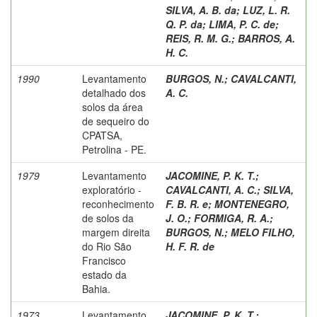
SILVA, A. B. da
;
LUZ, L. R.
Q. P. da
;
LIMA, P. C. de
;
REIS, R. M. G.
;
BARROS, A.
H. C.
1990
Levantamento
BURGOS, N.
;
CAVALCANTI,
detalhado dos
A. C.
solos da área
de sequeiro do
CPATSA,
Petrolina - PE.
1979
Levantamento
JACOMINE, P. K. T.
;
exploratório -
CAVALCANTI, A. C.
;
SILVA,
reconhecimento
F. B. R. e
;
MONTENEGRO,
de solos da
J. O.
;
FORMIGA, R. A.
;
margem direita
BURGOS, N.
;
MELO FILHO,
do Rio São
H. F. R. de
Francisco
estado da
Bahia.
1973
Levantamento
JACOMINE, P. K. T.
;