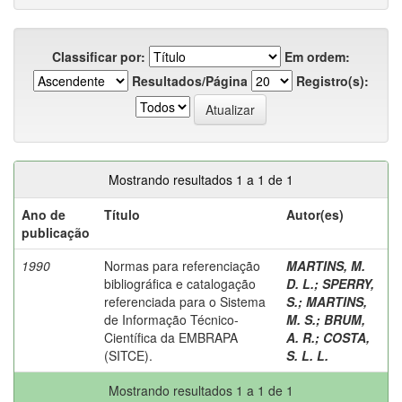
Classificar por:
Em ordem:
Resultados/Página
Registro(s):
Mostrando resultados 1 a 1 de 1
Ano de
Título
Autor(es)
publicação
1990
Normas para referenciação
MARTINS, M.
bibliográfica e catalogação
D. L.
;
SPERRY,
referenciada para o Sistema
S.
;
MARTINS,
de Informação Técnico-
M. S.
;
BRUM,
Científica da EMBRAPA
A. R.
;
COSTA,
(SITCE).
S. L. L.
Mostrando resultados 1 a 1 de 1