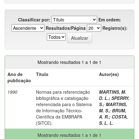
Classificar por:
Em ordem:
Resultados/Página
Registro(s):
Mostrando resultados 1 a 1 de 1
Ano de
Título
Autor(es)
publicação
1990
Normas para referenciação
MARTINS, M.
bibliográfica e catalogação
D. L.
;
SPERRY,
referenciada para o Sistema
S.
;
MARTINS,
de Informação Técnico-
M. S.
;
BRUM,
Científica da EMBRAPA
A. R.
;
COSTA,
(SITCE).
S. L. L.
Mostrando resultados 1 a 1 de 1