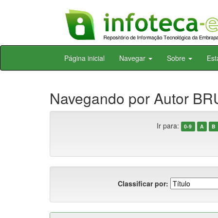
Skip
Página inicial
Navegar
Sobre
Est
navigation
Navegando por Autor BRU
Ir para:
0-9
A
B
Classificar por: