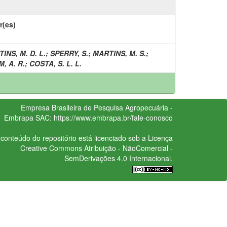
r(es)
INS, M. D. L.
;
SPERRY, S.
;
MARTINS, M. S.
;
, A. R.
;
COSTA, S. L. L.
Empresa Brasileira de Pesquisa Agropecuária -
Embrapa
SAC:
https://www.embrapa.br/fale-conosco
conteúdo do repositório está licenciado sob a Licença
Creative Commons
Atribuição - NãoComercial -
SemDerivações 4.0 Internacional.