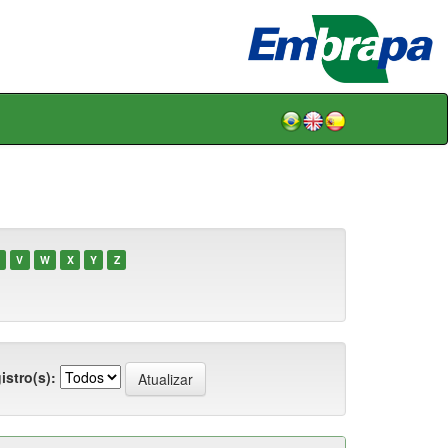
V
W
X
Y
Z
istro(s):