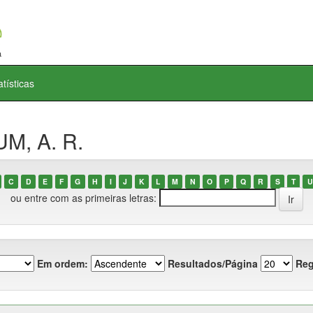
atísticas
M, A. R.
C
D
E
F
G
H
I
J
K
L
M
N
O
P
Q
R
S
T
U
ou entre com as primeiras letras:
Em ordem:
Resultados/Página
Reg