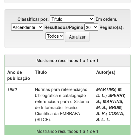
Classificar por:
Em ordem:
Resultados/Página
Registro(s):
Mostrando resultados 1 a 1 de 1
Ano de
Título
Autor(es)
publicação
1990
Normas para referenciação
MARTINS, M.
bibliográfica e catalogação
D. L.
;
SPERRY,
referenciada para o Sistema
S.
;
MARTINS,
de Informação Técnico-
M. S.
;
BRUM,
Científica da EMBRAPA
A. R.
;
COSTA,
(SITCE).
S. L. L.
Mostrando resultados 1 a 1 de 1