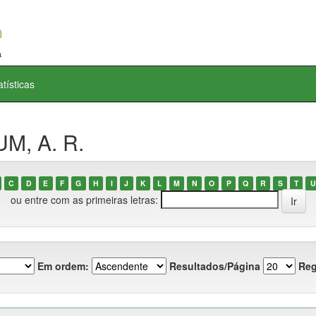
atísticas
M, A. R.
C
D
E
F
G
H
I
J
K
L
M
N
O
P
Q
R
S
T
U
ou entre com as primeiras letras:
Em ordem:
Resultados/Página
Reg