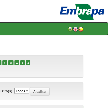
V
W
X
Y
Z
istro(s):