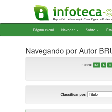
Skip
Página inicial
Navegar
Sobre
Est
navigation
Navegando por Autor BRU
Ir para:
0-9
A
B
Classificar por: