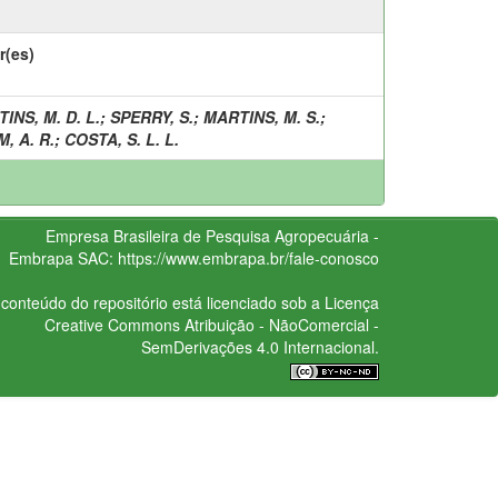
r(es)
INS, M. D. L.
;
SPERRY, S.
;
MARTINS, M. S.
;
, A. R.
;
COSTA, S. L. L.
Empresa Brasileira de Pesquisa Agropecuária -
Embrapa
SAC:
https://www.embrapa.br/fale-conosco
conteúdo do repositório está licenciado sob a Licença
Creative Commons
Atribuição - NãoComercial -
SemDerivações 4.0 Internacional.