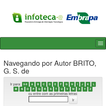
Skip
navigation
Navegando por Autor BRITO,
G. S. de
Ir para:
0-9
A
B
C
D
E
F
G
H
I
J
K
L
M
N
O
P
Q
R
S
T
U
V
W
X
Y
Z
ou entre com as primeiras letras: