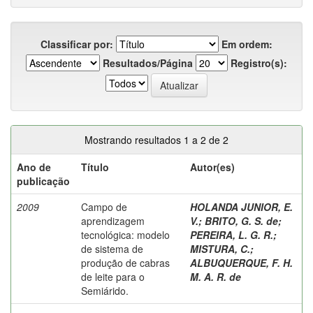
Classificar por:
Em ordem:
Resultados/Página
Registro(s):
Mostrando resultados 1 a 2 de 2
Ano de
Título
Autor(es)
publicação
2009
Campo de
HOLANDA JUNIOR, E.
aprendizagem
V.
;
BRITO, G. S. de
;
tecnológica: modelo
PEREIRA, L. G. R.
;
de sistema de
MISTURA, C.
;
produção de cabras
ALBUQUERQUE, F. H.
de leite para o
M. A. R. de
Semiárido.