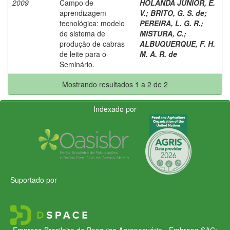
2009
Campo de
HOLANDA JUNIOR, E.
aprendizagem
V.
;
BRITO, G. S. de
;
tecnológica: modelo
PEREIRA, L. G. R.
;
de sistema de
MISTURA, C.
;
produção de cabras
ALBUQUERQUE, F. H.
de leite para o
M. A. R. de
Seminário.
Mostrando resultados 1 a 2 de 2
Indexado por
Suportado por
Empresa Brasileira de Pesquisa Agropecuária - Embrapa
SAC: