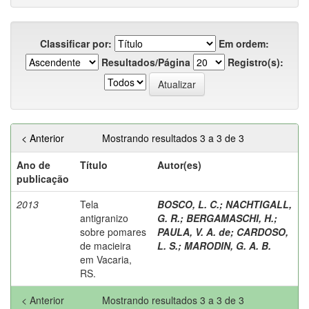
Classificar por:
Em ordem:
Resultados/Página
Registro(s):
< Anterior
Mostrando resultados 3 a 3 de 3
Ano de
Título
Autor(es)
publicação
2013
Tela
BOSCO, L. C.
;
NACHTIGALL,
antigranizo
G. R.
;
BERGAMASCHI, H.
;
sobre pomares
PAULA, V. A. de
;
CARDOSO,
de macieira
L. S.
;
MARODIN, G. A. B.
em Vacaria,
RS.
< Anterior
Mostrando resultados 3 a 3 de 3