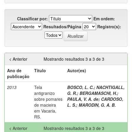
Classificar por:
Em ordem:
Resultados/Página
Registro(s):
< Anterior
Mostrando resultados 3 a 3 de 3
Ano de
Título
Autor(es)
publicação
2013
Tela
BOSCO, L. C.
;
NACHTIGALL,
antigranizo
G. R.
;
BERGAMASCHI, H.
;
sobre pomares
PAULA, V. A. de
;
CARDOSO,
de macieira
L. S.
;
MARODIN, G. A. B.
em Vacaria,
RS.
< Anterior
Mostrando resultados 3 a 3 de 3