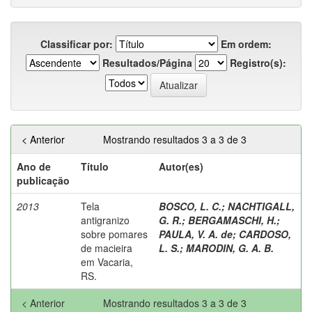
Classificar por:
Em ordem:
Resultados/Página
Registro(s):
< Anterior
Mostrando resultados 3 a 3 de 3
Ano de
Título
Autor(es)
publicação
2013
Tela
BOSCO, L. C.
;
NACHTIGALL,
antigranizo
G. R.
;
BERGAMASCHI, H.
;
sobre pomares
PAULA, V. A. de
;
CARDOSO,
de macieira
L. S.
;
MARODIN, G. A. B.
em Vacaria,
RS.
< Anterior
Mostrando resultados 3 a 3 de 3