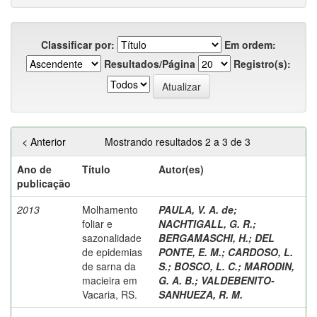
Classificar por:
Em ordem:
Resultados/Página
Registro(s):
< Anterior
Mostrando resultados 2 a 3 de 3
Ano de
Título
Autor(es)
publicação
2013
Molhamento
PAULA, V. A. de
;
foliar e
NACHTIGALL, G. R.
;
sazonalidade
BERGAMASCHI, H.
;
DEL
de epidemias
PONTE, E. M.
;
CARDOSO, L.
de sarna da
S.
;
BOSCO, L. C.
;
MARODIN,
macieira em
G. A. B.
;
VALDEBENITO-
Vacaria, RS.
SANHUEZA, R. M.