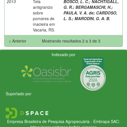
2013
Tela
BOSCO, L. C.
;
NACHTIGALL,
antigranizo
G. R.
;
BERGAMASCHI, H.
;
sobre
PAULA, V. A. de
;
CARDOSO,
pomares de
L. S.
;
MARODIN, G. A. B.
macieira em
Vacaria, RS.
< Anterior
Mostrando resultados 2 a 3 de 3
Indexado por
Suportado por
Empresa Brasileira de Pesquisa Agropecuária - Embrapa
SAC:
https://www.embrapa.br/fale-conosco