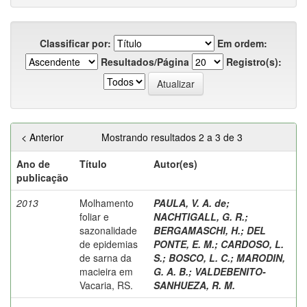
Classificar por:
Em ordem:
Resultados/Página
Registro(s):
< Anterior
Mostrando resultados 2 a 3 de 3
Ano de
Título
Autor(es)
publicação
2013
Molhamento
PAULA, V. A. de
;
foliar e
NACHTIGALL, G. R.
;
sazonalidade
BERGAMASCHI, H.
;
DEL
de epidemias
PONTE, E. M.
;
CARDOSO, L.
de sarna da
S.
;
BOSCO, L. C.
;
MARODIN,
macieira em
G. A. B.
;
VALDEBENITO-
Vacaria, RS.
SANHUEZA, R. M.