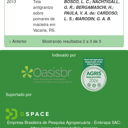
2013
Tela
BOSCO, L. C.
;
NACHTIGALL,
antigranizo
G. R.
;
BERGAMASCHI, H.
;
sobre
PAULA, V. A. de
;
CARDOSO,
pomares de
L. S.
;
MARODIN, G. A. B.
macieira em
Vacaria, RS.
< Anterior
Mostrando resultados 2 a 3 de 3
Indexado por
Suportado por
Empresa Brasileira de Pesquisa Agropecuária - Embrapa
SAC:
https://www.embrapa.br/fale-conosco