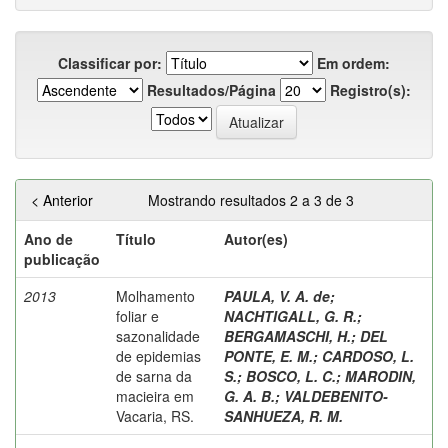
Classificar por:
Em ordem:
Resultados/Página
Registro(s):
< Anterior
Mostrando resultados 2 a 3 de 3
Ano de
Título
Autor(es)
publicação
2013
Molhamento
PAULA, V. A. de
;
foliar e
NACHTIGALL, G. R.
;
sazonalidade
BERGAMASCHI, H.
;
DEL
de epidemias
PONTE, E. M.
;
CARDOSO, L.
de sarna da
S.
;
BOSCO, L. C.
;
MARODIN,
macieira em
G. A. B.
;
VALDEBENITO-
Vacaria, RS.
SANHUEZA, R. M.