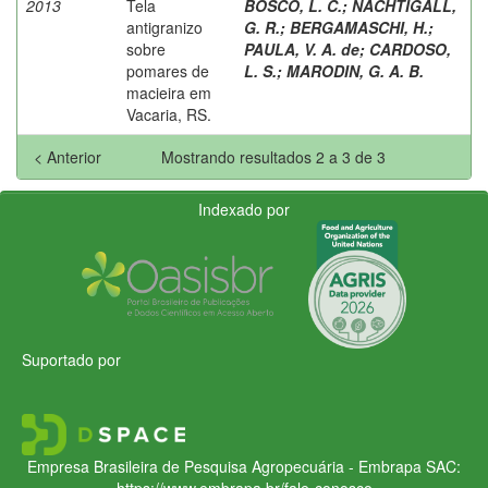
2013
Tela
BOSCO, L. C.
;
NACHTIGALL,
antigranizo
G. R.
;
BERGAMASCHI, H.
;
sobre
PAULA, V. A. de
;
CARDOSO,
pomares de
L. S.
;
MARODIN, G. A. B.
macieira em
Vacaria, RS.
< Anterior
Mostrando resultados 2 a 3 de 3
Indexado por
Suportado por
Empresa Brasileira de Pesquisa Agropecuária - Embrapa
SAC:
https://www.embrapa.br/fale-conosco