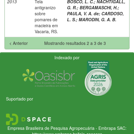
2013
Tela
BOSCO, L. C.
;
NACHTIGALL,
antigranizo
G. R.
;
BERGAMASCHI, H.
;
sobre
PAULA, V. A. de
;
CARDOSO,
pomares de
L. S.
;
MARODIN, G. A. B.
macieira em
Vacaria, RS.
< Anterior
Mostrando resultados 2 a 3 de 3
Indexado por
Suportado por
Empresa Brasileira de Pesquisa Agropecuária - Embrapa
SAC:
https://www.embrapa.br/fale-conosco