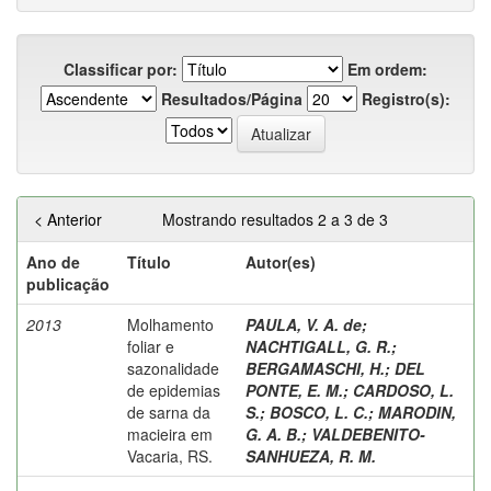
Classificar por:
Em ordem:
Resultados/Página
Registro(s):
< Anterior
Mostrando resultados 2 a 3 de 3
Ano de
Título
Autor(es)
publicação
2013
Molhamento
PAULA, V. A. de
;
foliar e
NACHTIGALL, G. R.
;
sazonalidade
BERGAMASCHI, H.
;
DEL
de epidemias
PONTE, E. M.
;
CARDOSO, L.
de sarna da
S.
;
BOSCO, L. C.
;
MARODIN,
macieira em
G. A. B.
;
VALDEBENITO-
Vacaria, RS.
SANHUEZA, R. M.