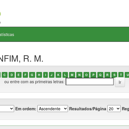
atísticas
NFIM, R. M.
C
D
E
F
G
H
I
J
K
L
M
N
O
P
Q
R
S
T
U
ou entre com as primeiras letras:
Em ordem:
Resultados/Página
Reg