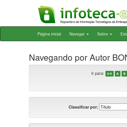
Skip
Página inicial
Navegar
Sobre
Est
navigation
Navegando por Autor BO
Ir para:
0-9
A
B
Classificar por: