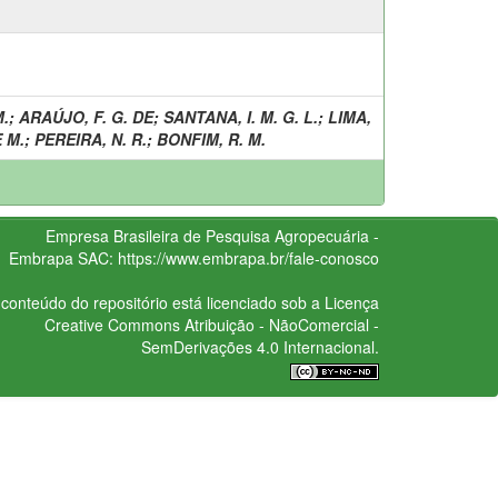
M.
;
ARAÚJO, F. G. DE
;
SANTANA, I. M. G. L.
;
LIMA,
E M.
;
PEREIRA, N. R.
;
BONFIM, R. M.
Empresa Brasileira de Pesquisa Agropecuária -
Embrapa
SAC:
https://www.embrapa.br/fale-conosco
conteúdo do repositório está licenciado sob a Licença
Creative Commons
Atribuição - NãoComercial -
SemDerivações 4.0 Internacional.