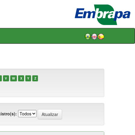
V
W
X
Y
Z
istro(s):