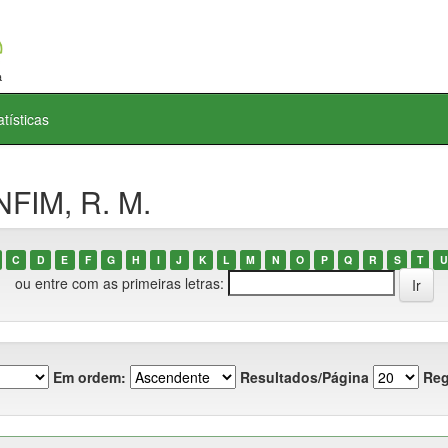
atísticas
NFIM, R. M.
C
D
E
F
G
H
I
J
K
L
M
N
O
P
Q
R
S
T
U
ou entre com as primeiras letras:
Em ordem:
Resultados/Página
Reg