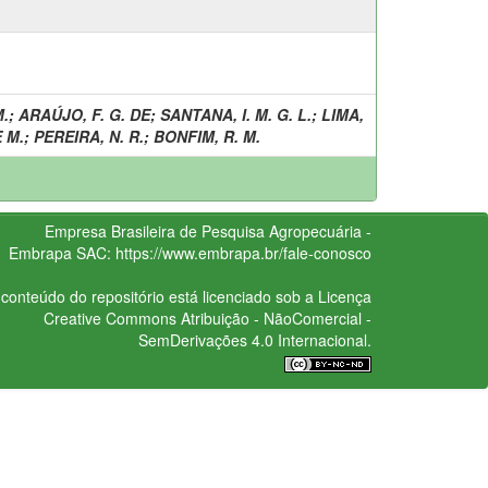
M.
;
ARAÚJO, F. G. DE
;
SANTANA, I. M. G. L.
;
LIMA,
E M.
;
PEREIRA, N. R.
;
BONFIM, R. M.
Empresa Brasileira de Pesquisa Agropecuária -
Embrapa
SAC:
https://www.embrapa.br/fale-conosco
conteúdo do repositório está licenciado sob a Licença
Creative Commons
Atribuição - NãoComercial -
SemDerivações 4.0 Internacional.