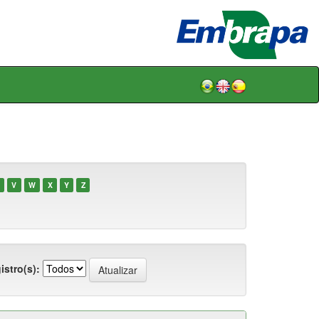
V
W
X
Y
Z
istro(s):