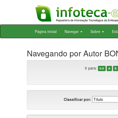
Skip
Página inicial
Navegar
Sobre
Est
navigation
Navegando por Autor BO
Ir para:
0-9
A
B
Classificar por: