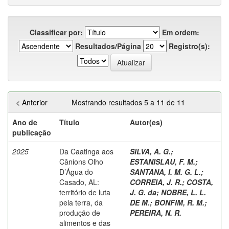
Classificar por:
Em ordem:
Resultados/Página
Registro(s):
< Anterior
Mostrando resultados 5 a 11 de 11
Ano de
Título
Autor(es)
publicação
2025
Da Caatinga aos
SILVA, A. G.
;
Cânions Olho
ESTANISLAU, F. M.
;
D’Água do
SANTANA, I. M. G. L.
;
Casado, AL:
CORREIA, J. R.
;
COSTA,
território de luta
J. G. da
;
NOBRE, L. L.
pela terra, da
DE M.
;
BONFIM, R. M.
;
produção de
PEREIRA, N. R.
alimentos e das