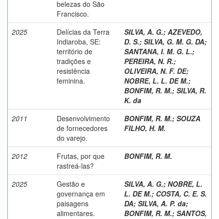
belezas do São
Francisco.
2025
Delícias da Terra
SILVA, A. G.
;
AZEVEDO,
Indiaroba, SE:
D. S.
;
SILVA, G. M. G. DA
;
território de
SANTANA, I. M. G. L.
;
tradições e
PEREIRA, N. R.
;
resistência
OLIVEIRA, N. F. DE
;
feminina.
NOBRE, L. L. DE M.
;
BONFIM, R. M.
;
SILVA, R.
K. da
2011
Desenvolvimento
BONFIM, R. M.
;
SOUZA
de fornecedores
FILHO, H. M.
do varejo.
2012
Frutas, por que
BONFIM, R. M.
rastreá-las?
2025
Gestão e
SILVA, A. G.
;
NOBRE, L.
governança em
L. DE M.
;
COSTA, C. E. S.
paisagens
DA
;
SILVA, A. P. da
;
alimentares.
BONFIM, R. M.
;
SANTOS,