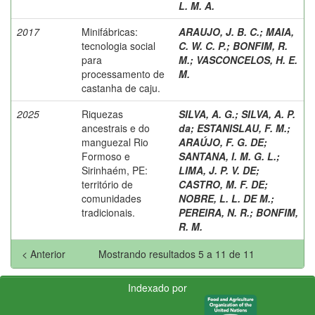
L. M. A.
2017
Minifábricas:
ARAUJO, J. B. C.
;
MAIA,
tecnologia social
C. W. C. P.
;
BONFIM, R.
para
M.
;
VASCONCELOS, H. E.
processamento de
M.
castanha de caju.
2025
Riquezas
SILVA, A. G.
;
SILVA, A. P.
ancestrais e do
da
;
ESTANISLAU, F. M.
;
manguezal Rio
ARAÚJO, F. G. DE
;
Formoso e
SANTANA, I. M. G. L.
;
Sirinhaém, PE:
LIMA, J. P. V. DE
;
território de
CASTRO, M. F. DE
;
comunidades
NOBRE, L. L. DE M.
;
tradicionais.
PEREIRA, N. R.
;
BONFIM,
R. M.
< Anterior
Mostrando resultados 5 a 11 de 11
Indexado por