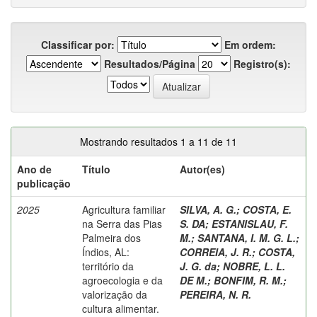
Classificar por:
Em ordem:
Resultados/Página
Registro(s):
Mostrando resultados 1 a 11 de 11
Ano de
Título
Autor(es)
publicação
2025
Agricultura familiar
SILVA, A. G.
;
COSTA, E.
na Serra das Pias
S. DA
;
ESTANISLAU, F.
Palmeira dos
M.
;
SANTANA, I. M. G. L.
;
Índios, AL:
CORREIA, J. R.
;
COSTA,
território da
J. G. da
;
NOBRE, L. L.
agroecologia e da
DE M.
;
BONFIM, R. M.
;
valorização da
PEREIRA, N. R.
cultura alimentar.