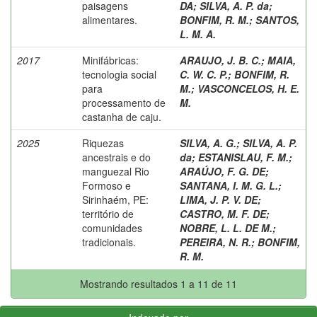
paisagens
DA
;
SILVA, A. P. da
;
alimentares.
BONFIM, R. M.
;
SANTOS,
L. M. A.
2017
Minifábricas:
ARAUJO, J. B. C.
;
MAIA,
tecnologia social
C. W. C. P.
;
BONFIM, R.
para
M.
;
VASCONCELOS, H. E.
processamento de
M.
castanha de caju.
2025
Riquezas
SILVA, A. G.
;
SILVA, A. P.
ancestrais e do
da
;
ESTANISLAU, F. M.
;
manguezal Rio
ARAÚJO, F. G. DE
;
Formoso e
SANTANA, I. M. G. L.
;
Sirinhaém, PE:
LIMA, J. P. V. DE
;
território de
CASTRO, M. F. DE
;
comunidades
NOBRE, L. L. DE M.
;
tradicionais.
PEREIRA, N. R.
;
BONFIM,
R. M.
Mostrando resultados 1 a 11 de 11