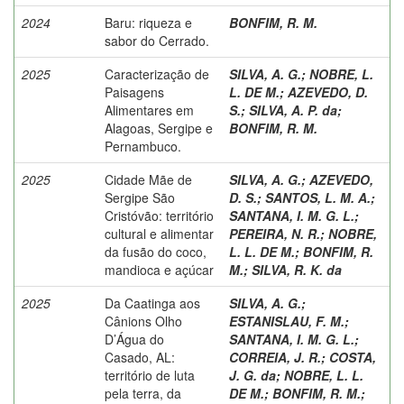
2024
Baru: riqueza e
BONFIM, R. M.
sabor do Cerrado.
2025
Caracterização de
SILVA, A. G.
;
NOBRE, L.
Paisagens
L. DE M.
;
AZEVEDO, D.
Alimentares em
S.
;
SILVA, A. P. da
;
Alagoas, Sergipe e
BONFIM, R. M.
Pernambuco.
2025
Cidade Mãe de
SILVA, A. G.
;
AZEVEDO,
Sergipe São
D. S.
;
SANTOS, L. M. A.
;
Cristóvão: território
SANTANA, I. M. G. L.
;
cultural e alimentar
PEREIRA, N. R.
;
NOBRE,
da fusão do coco,
L. L. DE M.
;
BONFIM, R.
mandioca e açúcar
M.
;
SILVA, R. K. da
2025
Da Caatinga aos
SILVA, A. G.
;
Cânions Olho
ESTANISLAU, F. M.
;
D’Água do
SANTANA, I. M. G. L.
;
Casado, AL:
CORREIA, J. R.
;
COSTA,
território de luta
J. G. da
;
NOBRE, L. L.
pela terra, da
DE M.
;
BONFIM, R. M.
;