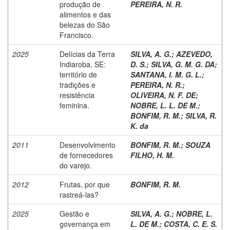
produção de
PEREIRA, N. R.
alimentos e das
belezas do São
Francisco.
2025
Delícias da Terra
SILVA, A. G.
;
AZEVEDO,
Indiaroba, SE:
D. S.
;
SILVA, G. M. G. DA
;
território de
SANTANA, I. M. G. L.
;
tradições e
PEREIRA, N. R.
;
resistência
OLIVEIRA, N. F. DE
;
feminina.
NOBRE, L. L. DE M.
;
BONFIM, R. M.
;
SILVA, R.
K. da
2011
Desenvolvimento
BONFIM, R. M.
;
SOUZA
de fornecedores
FILHO, H. M.
do varejo.
2012
Frutas, por que
BONFIM, R. M.
rastreá-las?
2025
Gestão e
SILVA, A. G.
;
NOBRE, L.
governança em
L. DE M.
;
COSTA, C. E. S.